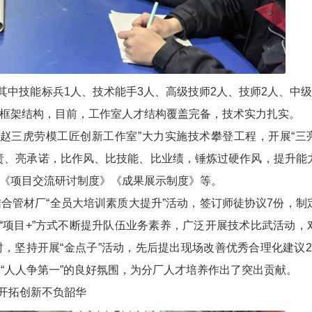
中技能标兵1人、技术能手3人、高级技师2人、技师2人、中级
框架结构，目前，工作室人才结构覆盖完备，技术实力扎实。
三虎劳模工匠创新工作室”大力实施技术攀登工程，开展“三
责、亮承诺，比作风、比技能、比业绩，锤炼过硬作风，提升能
《项目交流研讨制度》《成果展示制度》等。
管材厂“全员大培训素质大提升”活动，签订师徒协议7份，制
“项目+”方式不断提升队伍业务素养，广泛开展技术比武活动，
，坚持开展“金点子”活动，先后提出现场改善优秀合理化建议2
“人人争第一”的良好氛围，为分厂人才培养作出了突出贡献。
开拓创新不负韶华