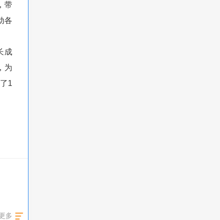
，带
动各
长成
，为
了1
更多