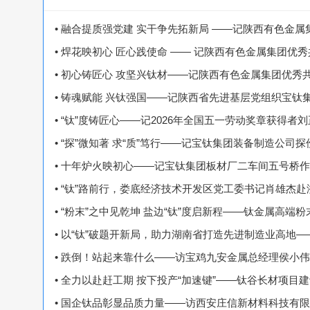
• 融合提质强党建 实干争先拓新局 ——记陕西有色金
• 焊花映初心 匠心践使命 —— 记陕西有色金属集团优
• 初心铸匠心 攻坚兴钛材——记陕西有色金属集团优秀
• 铸魂赋能 兴钛强国——记陕西省先进基层党组织宝钛
• “钛”度铸匠心——记2026年全国五一劳动奖章获得者
• “探”微知著 求“质”笃行——记宝钛集团装备制造公司
• 十年炉火映初心——记宝钛集团板材厂二车间五号桥
• “钛”路前行，娄底经济技术开发区党工委书记肖雄杰
• “粉末”之中见乾坤 盐边“钛”度启新程——钛金属高
• 以“钛”破题开新局，助力湖南省打造先进制造业高地
• 跌倒！站起来靠什么——访宝鸡九安金属总经理侯小伟
• 全力以赴赶工期 按下投产“加速键”——钛谷长材项目
• 国企钛品彰显品质力量——访西安庄信新材料科技有