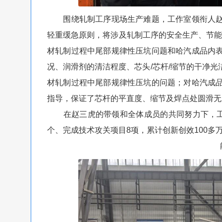
围绕轧制工序现场生产难题，工作室领衔人赵
轻重缓急原则，将涉及轧制工序的安全生产、节能
材轧制过程中尾部规律性压坑问题和哈汽成品内
况、润滑剂的清洁程度、芯头/芯杆/缩节的干净
材轧制过程中尾部规律性压坑的问题；对哈汽成
指导，保证了芯杆的平直度、缩节及焊点处圆滑无
在赵三虎的带领和全体成员的共同努力下，工作
个、完成技术攻关项目8项，累计创新创效100多