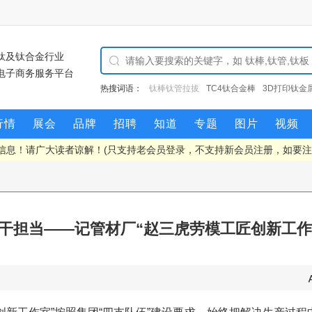
钛及钛合金行业
电子商务服务平台
热搜词语：
TC4钛合金棒
3D打印钛金属
钛矿
海绵
棒钛管拉拔
行情
展会
品牌
招聘
知道
专题
图片
视频
信息！请广大读者谅解！(只支持老会员登录，不支持新会员注册，如要
实干担当——记管材厂“赵三虎劳模工匠创新工作