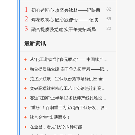
1
82
初心铸匠心 攻坚兴钛材——记陕西
2
69
有色金属集团优秀共产党员 宝钛集团熔铸
焊花映初心 匠心践使命 —— 记陕
3
22
厂刘钊
西有色金属集团优秀共产党员 宝色股份孙
融合提质强党建 实干争先拓新局
修圣
——记陕西有色金属集团优秀党务工作者宝
最新资讯
钛集团秦川
从“化工养钛”到“多元驱动”——中国钛产业结构性转型的迭代与突围
融合提质强党建 实干争先拓新局 ——记陕西有色金属集团优秀党务工作者宝钛集团秦川
范堡罗航展：宝钛股份拓市场稳供应 全球布局再提速
突破高端钛材核心工艺！安钢热连轧高纯钛板TA1TA2正式首发
赛道“狂飙”:上半年12条钛棒产线扎堆投产，新入局者如何避开“内卷”陷阱？
“重磅”！百润重工为宝鸡西工钛研发、设计集成的170 MN 快锻机组顺利完成热试
钛合金“擀”出薄面皮！
在金昌，看见“钛”的N种可能