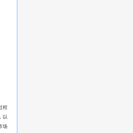
过程
，以
市场