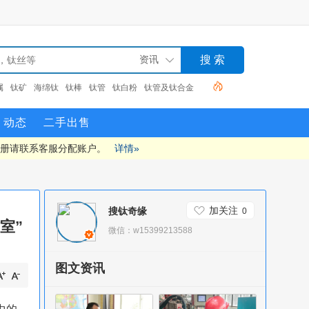
钛
钛棒
钛管
钛白粉
钛管及钛合金
TC4钛合金
钛
动态
二手出售
注册请联系客服分配账户。
详情»
加关注
搜钛奇缘
0
室”
微信：w15399213588
图文资讯