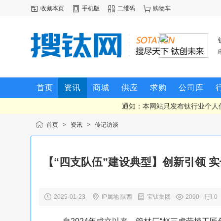
收藏本页
手机版
二维码
购物车
首页
资讯
商城
供应
求购
公司库
通知：本网站只发布钛行业个人
首页
>
资讯
>
传记访谈
【“四支队伍”建设典型】创新引领 
2025-01-23
IP属地 陕西
宝钛集团
2090
0