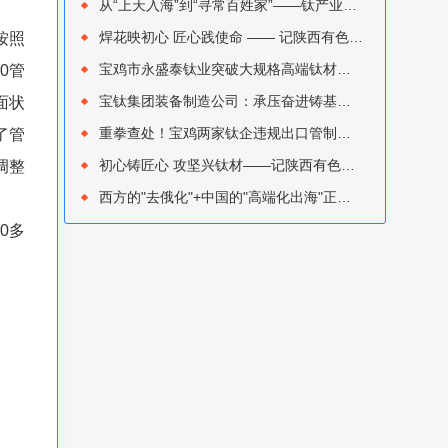
从“上天入海”到“寻常百姓家”——钛产业深度变局进行时
焊花映初心 匠心践使命 —— 记陕西有色金属集团优秀共产党员 宝色股份孙修圣
按照
宝鸡市永盛泰钛业突破大规格高端钛材精密锻造瓶颈：7000吨大型锻造压机热负荷试车成功
0管
宝钛集团装备制造公司：承压奋进铸基业，创新突破启新程
面状
重拳查处！宝鸡两家钛企违规出口管制钛材，双双被海关行政处罚
了管
初心铸匠心 攻坚兴钛材——记陕西有色金属集团优秀共产党员 宝钛集团熔铸厂刘钊
调整
西方的"去俄化"+中国的"高端化出海"正在重塑全球钛贸易流向‌——钛市场7月综述
0多