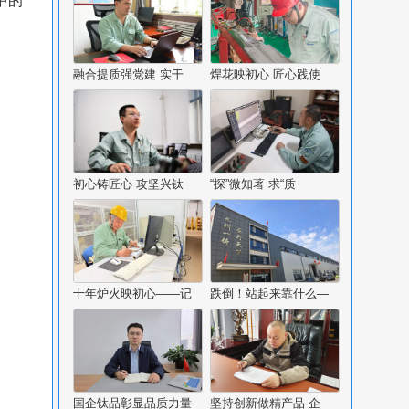
中的
融合提质强党建 实干
焊花映初心 匠心践使
初心铸匠心 攻坚兴钛
“探”微知著 求“质
十年炉火映初心——记
跌倒！站起来靠什么—
国企钛品彰显品质力量
坚持创新做精产品 企