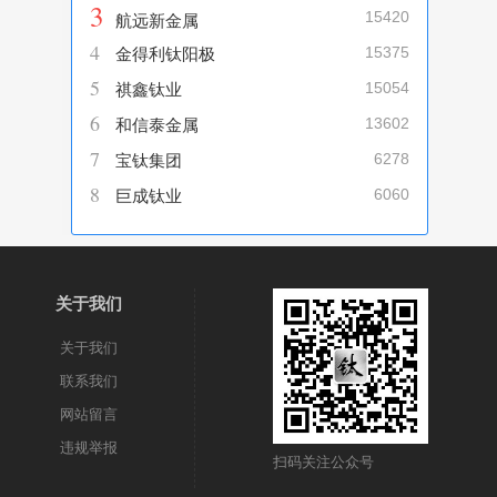
3
15420
航远新金属
4
15375
金得利钛阳极
5
15054
祺鑫钛业
6
13602
和信泰金属
7
6278
宝钛集团
8
6060
巨成钛业
关于我们
关于我们
联系我们
网站留言
违规举报
扫码关注公众号