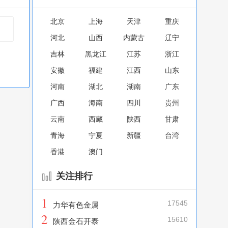
北京
上海
天津
重庆
河北
山西
内蒙古
辽宁
吉林
黑龙江
江苏
浙江
安徽
福建
江西
山东
河南
湖北
湖南
广东
广西
海南
四川
贵州
云南
西藏
陕西
甘肃
青海
宁夏
新疆
台湾
香港
澳门
关注排行
1
17545
力华有色金属
2
15610
陕西金石开泰