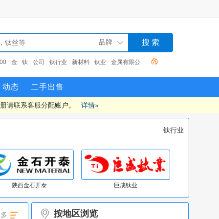
00
金
钛
公司
钛行业
新材料
钛业
金属有限公
动态
二手出售
注册请联系客服分配账户。
详情»
钛行业
陕西金石开泰
巨成钛业
按地区浏览
更多