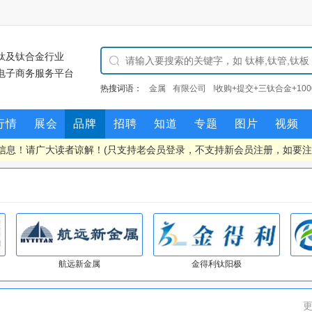
钛及钛合金行业
电子商务服务平台
热搜词语：
金属
有限公司
!收购+提交+三钛合金+100
司
行情
展会
品牌
招聘
知道
专题
图片
视频
信息！请广大读者谅解！(只支持老会员登录，不支持新会员注册，如要
航远新金属
金得利钛阳极