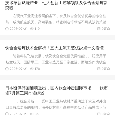
技术革新赋能产业！七大创新工艺解锁钛及钛合金熔炼新
突破
在现代工业高速发展的当下，钛及钛合金凭借优异的综合性
能，成为航空航天、高端装备、精密制造等领域不可或缺的关键
材料。市场需求持续
2026-07-21
119
0评论
钛合金熔炼技术全解析！五大主流工艺优缺点一文看懂
随着科技飞速发展，钛及钛合金凭借优异性能，广泛应用于
航空航天、国防军工、工业制造乃至日常生活。而熔炼作为钛合
金生产最核心的工序
2026-07-21
170
0评论
日本断供韩国浦项退出，国内钛企冲击国际市场‌——钛市
场7月第三周市场综述
一、综合分析 受中国工业纯钛材严重供过于求及对外出
口量持续走高的影响，海外钛材生产商在中国低价产品冲击下节
节败退，哈萨克斯坦
2026-07-21
358
0评论