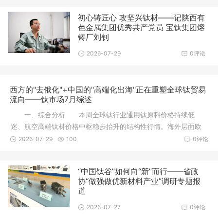
初心铸匠心 攻坚兴钛材——记陕西有
色金属集团优秀共产党员 宝钛集团熔
铸厂刘钊
2026-07-29
0评论
西方的"去俄化"+中国的"高端化出海"正在重塑全球钛贸易
流向‌——钛市场7月综述
一、综合分析 本周全球钛行业通用钛原料价格持续低
迷、航空高端钛材价格中枢稳步抬升的结构性行情。海外层面欧
美持续推进钛产业链“
2026-07-29
100
0评论
“中国钛谷”如何向“新”而行——省政
协“做强做优新材料产业”调研专题报
道
2026-07-27
0评论