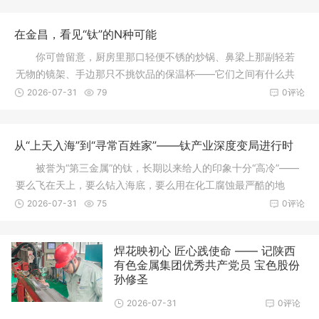
在金昌，看见“钛”的N种可能
你可曾留意，厨房里那口轻便不锈的炒锅、鼻梁上那副轻若
无物的镜架、手边那只不挑饮品的保温杯——它们之间有什么共
同之处？ 答案或
2026-07-31
79
0评论
从“上天入海”到“寻常百姓家”——钛产业深度变局进行时
被誉为“第三金属”的钛，长期以来给人的印象十分“高冷”——
要么飞在天上，要么钻入海底，要么用在化工腐蚀最严酷的地
方。但如今，这
2026-07-31
75
0评论
焊花映初心 匠心践使命 —— 记陕西
有色金属集团优秀共产党员 宝色股份
孙修圣
2026-07-31
0评论