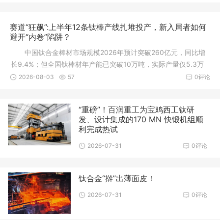
赛道“狂飙”:上半年12条钛棒产线扎堆投产，新入局者如何
避开“内卷”陷阱？
中国钛合金棒材市场规模2026年预计突破260亿元，同比增
长9.4%；但全国钛棒材年产能已突破10万吨，实际产量仅5.3万
吨，产能利用率不足53
2026-08-03
57
0评论
“重磅”！百润重工为宝鸡西工钛研
发、设计集成的170 MN 快锻机组顺
利完成热试
2026-07-31
0评论
钛合金“擀”出薄面皮！
2026-07-31
0评论