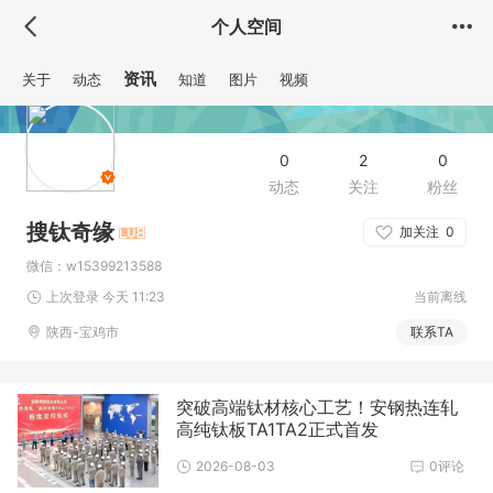
个人空间
资讯
关于
动态
知道
图片
视频
0
2
0
动态
关注
粉丝
搜钛奇缘
加关注
0
微信：w15399213588
上次登录 今天 11:23
当前离线
陕西-宝鸡市
联系TA
突破高端钛材核心工艺！安钢热连轧
高纯钛板TA1TA2正式首发
2026-08-03
0评论