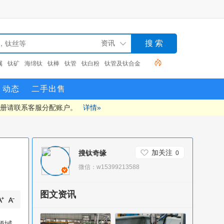
钛
钛棒
钛管
钛白粉
钛管及钛合金
TC4钛合金
钛
动态
二手出售
注册请联系客服分配账户。
详情»
加关注
搜钛奇缘
0
微信：w15399213588
图文资讯