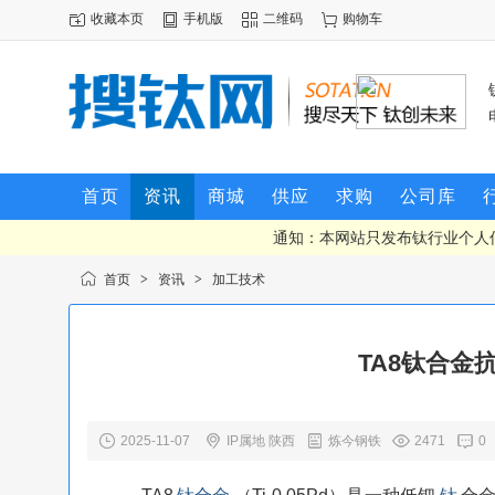
收藏本页
手机版
二维码
购物车
首页
资讯
商城
供应
求购
公司库
通知：本网站只发布钛行业个人
首页
>
资讯
>
加工技术
TA8钛合金
2025-11-07
IP属地 陕西
炼今钢铁
2471
0