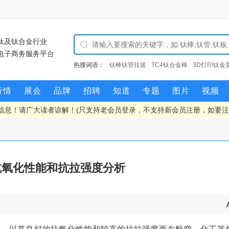
钛及钛合金行业
电子商务服务平台
热搜词语：
TC4钛合金棒
3D打印钛金属
钛矿
海绵
棒钛管拉拔
行情
展会
品牌
招聘
知道
专题
图片
视频
信息！请广大读者谅解！(只支持老会员登录，不支持新会员注册，如要
抗氧化性能和抗拉强度分析