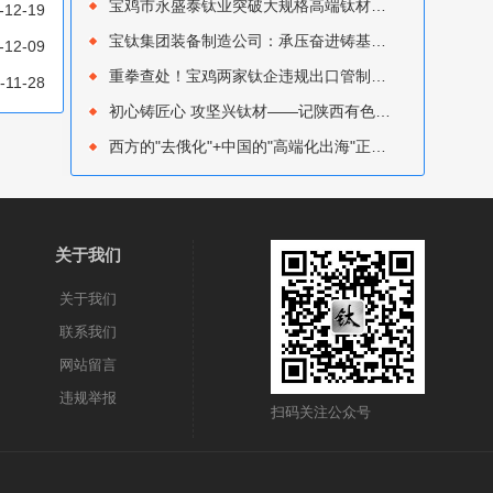
宝鸡市永盛泰钛业突破大规格高端钛材精密锻造瓶颈：7000吨大型锻造压机热负荷试车成功
-12-19
宝钛集团装备制造公司：承压奋进铸基业，创新突破启新程
-12-09
重拳查处！宝鸡两家钛企违规出口管制钛材，双双被海关行政处罚
-11-28
初心铸匠心 攻坚兴钛材——记陕西有色金属集团优秀共产党员 宝钛集团熔铸厂刘钊
西方的"去俄化"+中国的"高端化出海"正在重塑全球钛贸易流向‌——钛市场7月综述
关于我们
关于我们
联系我们
网站留言
违规举报
扫码关注公众号