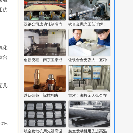
领域
用优
汉钢公司成功轧制省内
钛合金抛光工艺详解：
氧化
钛合
创新突破！南京宝泰成
让钛合金更强大—五种
面几
以钛链茶 | 新材料助
首次！湘投金天钛金在
0%
航空发动机用先进高温
航空发动机用先进高温