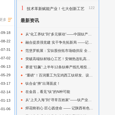
1
122
技术革新赋能产业！七大创新工艺
解锁钛及钛合金熔炼新突破
更多
最新资讯
-09-18
从“化工养钛”到“多元驱动”——中国钛产业结构性转型的迭代与突围
-08-22
融合提质强党建 实干争先拓新局 ——记陕西有色金属集团优秀党务工作者宝钛集团秦川
-07-31
范堡罗航展：宝钛股份拓市场稳供应 全球布局再提速
-07-02
突破高端钛材核心工艺！安钢热连轧高纯钛板TA1TA2正式首发
-06-13
赛道“狂飙”:上半年12条钛棒产线扎堆投产，新入局者如何避开“内卷”陷阱？
-05-29
“重磅”！百润重工为宝鸡西工钛研发、设计集成的170 MN 快锻机组顺利完成热试
-03-17
钛合金“擀”出薄面皮！
在金昌，看见“钛”的N种可能
-02-14
从“上天入海”到“寻常百姓家”——钛产业深度变局进行时
-01-13
焊花映初心 匠心践使命 —— 记陕西有色金属集团优秀共产党员 宝色股份孙修圣
-01-06