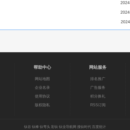
2024
2024
2024
帮助中心
网站服务
网站地图
排名推广
企业名录
广告服务
使用协议
积分换礼
版权隐私
RSS订阅
钛谷
钛棒
钛弯头
彩钛
钛业导航网
搜钛时代
百度统计