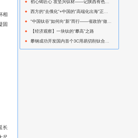
初心铸匠心 攻坚兴钛材——记陕西有色金属集团优秀共产党员 宝钛集团熔铸厂刘钊
西方的"去俄化"+中国的"高端化出海"正在重塑全球钛贸易流向‌——钛市场7月综述
杯相
“中国钛谷”如何向“新”而行——省政协“做强做优新材料产业”调研专题报道
凝固
【经济观察】一块钛的“攀高”之路
攀钢成功开发国内首个3C用易切削钛合金盘圆
延长
大尺