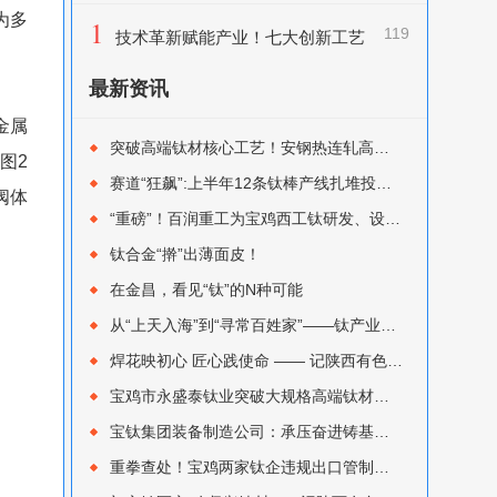
为多
1
119
技术革新赋能产业！七大创新工艺
解锁钛及钛合金熔炼新突破
最新资讯
金属
突破高端钛材核心工艺！安钢热连轧高纯钛板TA1TA2正式首发
图2
赛道“狂飙”:上半年12条钛棒产线扎堆投产，新入局者如何避开“内卷”陷阱？
阀体
“重磅”！百润重工为宝鸡西工钛研发、设计集成的170 MN 快锻机组顺利完成热试
钛合金“擀”出薄面皮！
在金昌，看见“钛”的N种可能
从“上天入海”到“寻常百姓家”——钛产业深度变局进行时
焊花映初心 匠心践使命 —— 记陕西有色金属集团优秀共产党员 宝色股份孙修圣
宝鸡市永盛泰钛业突破大规格高端钛材精密锻造瓶颈：7000吨大型锻造压机热负荷试车成功
宝钛集团装备制造公司：承压奋进铸基业，创新突破启新程
重拳查处！宝鸡两家钛企违规出口管制钛材，双双被海关行政处罚