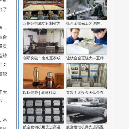
空航
出了
汉钢公司成功轧制省内
钛合金抛光工艺详解：
异，
钛合
择灵
型铸
创新突破！南京宝泰成
让钛合金更强大—五种
∶1
量较
于大
以钛链茶 | 新材料助
首次！湘投金天钛金在
下，
，本
航空发动机用先进高温
航空发动机用先进高温