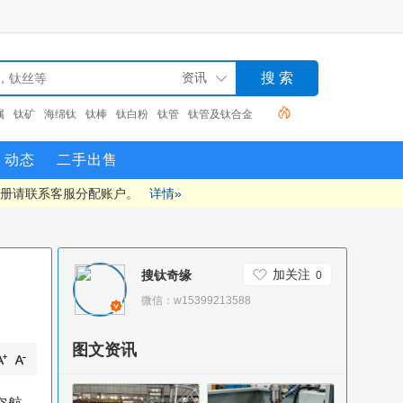
属
钛矿
海绵钛
钛棒
钛白粉
钛管
钛管及钛合金
动态
二手出售
注册请联系客服分配账户。
详情»
加关注
搜钛奇缘
0
微信：w15399213588
图文资讯