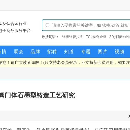
钛及钛合金行业
电子商务服务平台
热搜词语：
钛棒钛管拉拔
TC4钛合金棒
3D打印钛金
TC4钛合金
行情
展会
品牌
招聘
知道
专题
图片
视频
信息！请广大读者谅解！(只支持老会员登录，不支持新会员注册，如要
阀门体石墨型铸造工艺研究