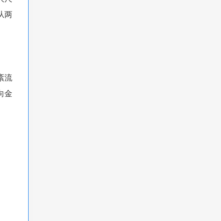
从两
紊流
向金