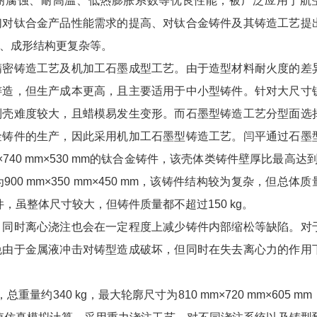
耐腐蚀、耐高温、低热膨胀系数等优良性能，被广泛应用于航
们对钛合金产品性能需求的提高、对钛合金铸件及其铸造工艺提
、成形结构更复杂等。
密铸造工艺及机加工石墨成型工艺。由于造型材料耐火度的差
铸造，但生产成本更高，且主要适用于中小型铸件。针对大尺寸
制壳难度较大，且蜡模易发生变形。而石墨型铸造工艺分型面选
金铸件的生产，因此采用机加工石墨型铸造工艺。闫平通过石墨
×740 mm×530 mm的钛合金铸件，该壳体类铸件壁厚比最高达到1
00 mm×350 mm×450 mm，该铸件结构较为复杂，但总体质
件，虽整体尺寸较大，但铸件质量都不超过150 kg。
同时离心浇注也会在一定程度上减少铸件内部缩松等缺陷。对
免由于金属液冲击对铸型造成破坏，但同时在失去离心力的作用
340 kg，最大轮廓尺寸为810 mm×720 mm×605 mm