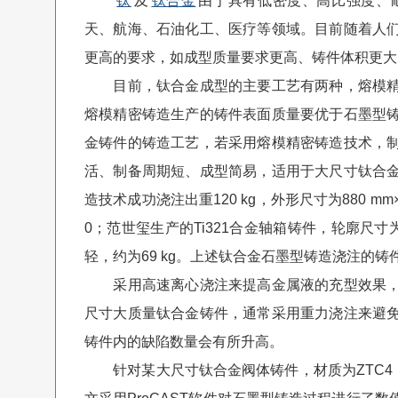
钛
及
钛合金
由于具有低密度、高比强度、
天、航海、石油化工、医疗等领域。目前随着人
更高的要求，如成型质量要求更高、铸件体积更大
目前，钛合金成型的主要工艺有两种，熔模精
熔模精密铸造生产的铸件表面质量要优于石墨型
金铸件的铸造工艺，若采用熔模精密铸造技术，
活、制备周期短、成型简易，适用于大尺寸钛合
造技术成功浇注出重120 kg，外形尺寸为880 mm
0；范世玺生产的Ti321合金轴箱铸件，轮廓尺寸为9
轻，约为69 kg。上述钛合金石墨型铸造浇注的铸
采用高速离心浇注来提高金属液的充型效果，
尺寸大质量钛合金铸件，通常采用重力浇注来避
铸件内的缺陷数量会有所升高。
针对某大尺寸钛合金阀体铸件，材质为ZTC4，总重量约