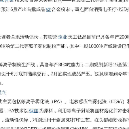
钛合金
粉末项目迎来关键节点——首套第二代等离子雾化制粉
，预计6月产出首批成品
钛
合金粉末，重点面向消费电子行业3D
的投资者关系活动记录，其联营
企业
天工钛晶目前已具备年产200
0吨的第二代等离子雾化制粉产能，其中一期1000吨产线建设已于
子制粉生产线，具备年产300吨能力；二期规划新增15套第
计划于6月底前陆续交付，7月底实现成品产出。这意味着到今年
力。
靶点
要包括等离子雾化法（PA）、电极感应气雾化法（EIGA）
看，PA技术以
钛丝
为原料，利用等离子射流将丝材熔化并冲击
，流动性优异，特别适用于金属3D打印工艺。在关键细粉收得