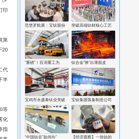
（P
打印
范堡罗航展：宝钛股份
突破高端钛材核心工艺
吨第
20
“重磅”！百润重工为
钛合金“擀”出薄面皮
二代
下半
宝鸡市永盛泰钛业突破
宝钛集团装备制造公司
和等
雾化
率指
“中国钛谷”如何向“
【经济观察】一块钛的