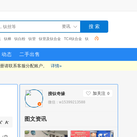
钛
钛棒
钛白粉
钛管
钛管及钛合金
TC4钛合金
钛
动态
二手出售
注册请联系客服分配账户。
详情»
加关注
搜钛奇缘
0
微信：w15399213588
图文资讯