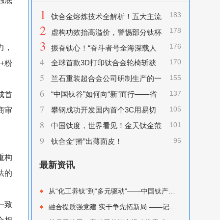
触底
1
183
钛合金熔炼技术全解析！五大主流
2
178
工艺优缺点一文看懂
虚构功效抬高溢价，警惕部分钛杯
3
176
力，
伪高科技营销
振奋钛心！“奋斗者号全海深载人
4
170
+粉
全球首款3D打印钛合金轮椅斩获
潜水器”项目获得国家科学技术进步奖特等
5
155
红点至尊金奖
兰石重装超合金公司研制生产的一
奖
6
137
成首
批TA17钛合金板坯按期交付
“中国钛谷”如何向“新”而行——省
7
105
商审
政协“做强做优新材料产业”调研专题报道
攀钢成功开发国内首个3C用易切
8
101
削钛合金盘圆
中国钛度，世界看见！金天钛金范
9
95
堡罗“出镜”CGTN
钛合金“擀”出薄面皮！
重构
最新资讯
法的
从“化工养钛”到“多元驱动”——中国钛产业结构性转型的迭代与突围
一致
融合提质强党建 实干争先拓新局 ——记陕西有色金属集团优秀党务工作者宝钛集团秦川