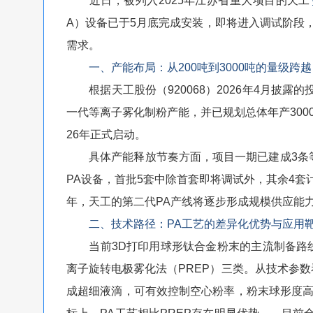
近日，被列入2025年江苏省重大项目的天工
A）设备已于5月底完成安装，即将进入调试阶段
需求。
一、产能布局：从200吨到3000吨的量级跨越
根据天工股份（920068）2026年4月披露
一代等离子雾化制粉产能，并已规划总体年产300
26年正式启动。
具体产能释放节奏方面，项目一期已建成3条等离
PA设备，首批5套中除首套即将调试外，其余4套
年，天工的第二代PA产线将逐步形成规模供应能
二、技术路径：PA工艺的差异化优势与应用
当前3D打印用球形钛合金粉末的主流制备路线主
离子旋转电极雾化法（PREP）三类。从技术参数
成超细液滴，可有效控制空心粉率，粉末球形度高