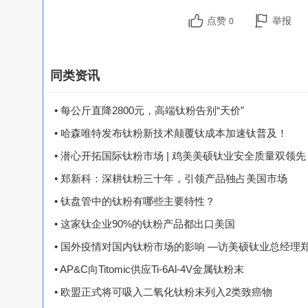
点赞
举报
0
同类资讯
• 每公斤直降2800元，高端钛粉告别“天价”
• 哈森唯特发布钛粉新技术颠覆钛成本加速钛普及！
• 潜心开拓国际钛粉市场 | 鸡美美硕钛业安全质量双领先
• 郑新科：深耕钛粉三十年，引领产品独占美国市场
• 钛盘管中的钛粉有哪些主要特性？
• 这家钛企业90%的钛粉产品都出口美国
• 国外疫情对国内钛粉市场的影响 —访美硕钛业总经理
• AP&C向Titomic供应Ti-6Al-4V金属钛粉末
• 欧盟正式将可吸入二氧化钛粉末列入2类致癌物