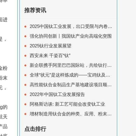
得率
推荐资讯
面进
2025中国钛工业发展，出口受限与内卷突围下的如何寻求高质量发展之路？
强化协同创新丨我国钛产业向高端化突围
是，
2025钛行业发展展望
西安未来 千姿百“钛”
新企联携手阿里巴巴国际站，共绘钛行业出口新蓝图
金粉
全球“状元”是这样炼成的——宝鸡钛及新材料产业集群高质量发展探析
粉末
高性能钛合金制品生产基地建设项目顺利开工！
元，
2022年中国钛工业发展报告
阿格斯访谈: 新工艺可能会改变钛工业
g的
增材制造用钛合金的种类、应用、粉末制备技术，及市场用量情况
航天
产品
点击排行