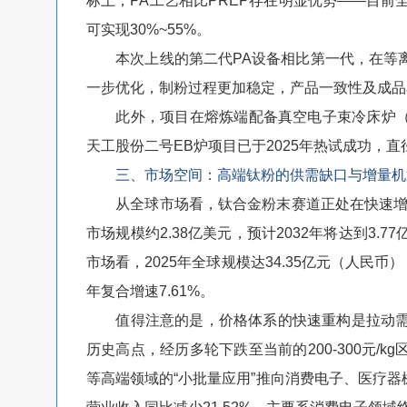
标上，PA工艺相比PREP存在明显优势——目前
可实现30%~55%。
本次上线的第二代PA设备相比第一代，在等离
一步优化，制粉过程更加稳定，产品一致性及成品
此外，项目在熔炼端配备真空电子束冷床炉（E
天工股份二号EB炉项目已于2025年热试成功，直径
三、市场空间：高端钛粉的供需缺口与增量机
从全球市场看，钛合金粉末赛道正处在快速增长期。
市场规模约2.38亿美元，预计2032年将达到3.7
市场看，2025年全球规模达34.35亿元（人民币）
年复合增速7.61%。
值得注意的是，价格体系的快速重构是拉动需求的核
历史高点，经历多轮下跌至当前的200-300元/k
等高端领域的“小批量应用”推向消费电子、医疗器