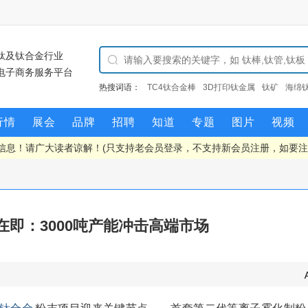
钛及钛合金行业
电子商务服务平台
热搜词语：
TC4钛合金棒
3D打印钛金属
钛矿
海绵
棒钛管拉拔
行情
展会
品牌
招聘
知道
专题
图片
视频
信息！请广大读者谅解！(只支持老会员登录，不支持新会员注册，如要
即：3000吨产能冲击高端市场