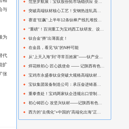
会相
范堡罗航展：宝钛股份拓市场稳供应 全球布局再提速
会与
突破高端钛材核心工艺！安钢热连轧高纯钛板TA1TA2正式首发
赛道“狂飙”:上半年12条钛棒产线扎堆投产，新入局者如何避开“内卷”陷阱？
“重磅”！百润重工为宝鸡西工钛研发、设计集成的170 MN 快锻机组顺利完成热试
极为
钛合金“擀”出薄面皮！
在金昌，看见“钛”的N种可能
替代
从“上天入海”到“寻常百姓家”——钛产业深度变局进行时
能扩
焊花映初心 匠心践使命 —— 记陕西有色金属集团优秀共产党员 宝色股份孙修圣
扩张
宝鸡市永盛泰钛业突破大规格高端钛材精密锻造瓶颈：7000吨大型锻造压机热负荷试车成功
宝钛集团装备制造公司：承压奋进铸基业，创新突破启新程
重拳查处！宝鸡两家钛企违规出口管制钛材，双双被海关行政处罚
初心铸匠心 攻坚兴钛材——记陕西有色金属集团优秀共产党员 宝钛集团熔铸厂刘钊
西方的"去俄化"+中国的"高端化出海"正在重塑全球钛贸易流向‌——钛市场7月综述