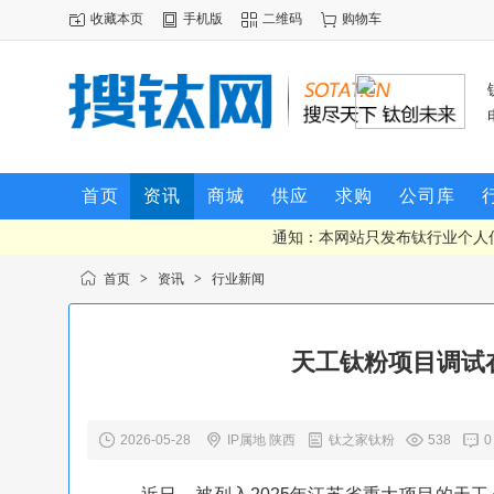
收藏本页
手机版
二维码
购物车
首页
资讯
商城
供应
求购
公司库
通知：本网站只发布钛行业个人
首页
>
资讯
>
行业新闻
天工钛粉项目调试在
2026-05-28
IP属地 陕西
钛之家钛粉
538
0