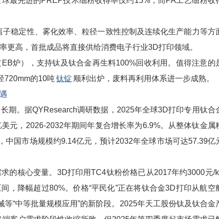
全球最先进的PREP技术细粉收得率仅约15%，而PA工艺细粉收
子稳定性、雾化效率、粒径一致性控制及连续化生产能力等方
率更高，首批成品将直接供给消费电子行业3D打印领域。
B炉），支持钛及钛合金再生料100%回收利用。值得注意的
720mm的10吨
钛锭
顺利出炉，废料再利用体系进一步成熟。
遇
据QYResearch调研数据，2025年全球3D打印专用钛合
7亿美元，2026-2032年期间年复合增长率为6.9%。从整体钛金属
，中国市场规模约9.14亿元，预计2032年全球市场可达57.39亿
心变量。3D打印用TC4钛粉价格已从2017年约3000元/k
g区间，降幅超过80%。价格“平民化”正在将钛合金3D打印从航空
械等“中等批量规模应用”的新阶段。2025年天工股份钛及钛合金