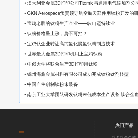
• 澳大利亚金属3D打印公司Titomic与通用电气添加剂
• GKN Aerospace负责领导航空航天部件用钛粉开发的
• 宝鸡老牌的钛粉生产企业——岐山迈特钛业
• 钛粉价格呈上涨，势不可挡？
• 宝鸡钛企业转让高纯氢化脱氢钛粉制造技术
• 世界最大金属3D打印机用上宝鸡钛粉
• 中俄大学将联合生产3D打印用钛粉
• 锦州海鑫金属材料有限公司成功完成钛粉钛剂转型
• 中国自主创制钛粉末装备
• 南京工业大学团队研发钛粉末低成本生产设备 钛合金
热门产品
钛及钛合金棒