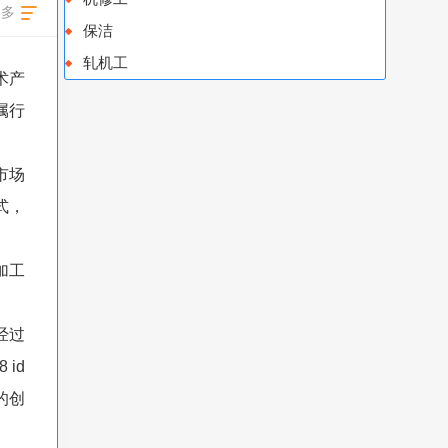
更多
保洁
轧机工
术产
属行
市场
式，
加工
经过
id
的创