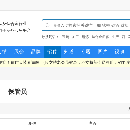
钛及钛合金行业
电子商务服务平台
热搜词语：
宝鸡
加工
熔炼
钛合金熔炼
生产
西
行情
展会
品牌
招聘
知道
专题
图片
视频
信息！请广大读者谅解！(只支持老会员登录，不支持新会员注册，如要
保管员
职位
库管