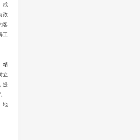
、成
与政
的客
得工
、精
树立
，提
”。
、地