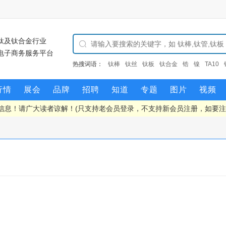
钛及钛合金行业
电子商务服务平台
热搜词语：
钛棒
钛丝
钛板
钛合金
锆
镍
TA10
行情
展会
品牌
招聘
知道
专题
图片
视频
信息！请广大读者谅解！(只支持老会员登录，不支持新会员注册，如要