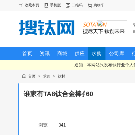
收藏本页
手机版
二维码
购物车
首页
资讯
商城
供应
求购
公司库
通知：本网站只发布钛行业个人
首页
>
求购
>
钛材
谁家有TA8钛合金棒∮60
浏览
341