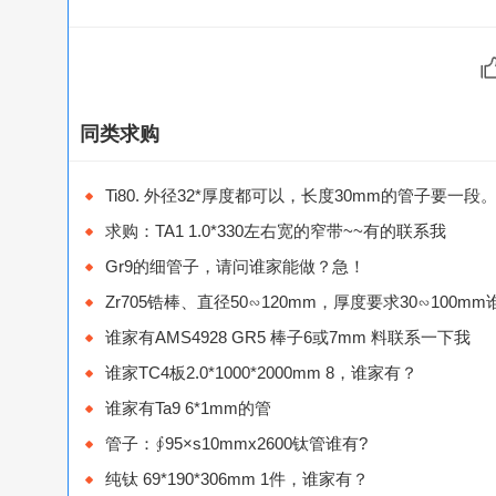
同类求购
Ti80. 外径32*厚度都可以，长度30mm的管子要一
求购：TA1 1.0*330左右宽的窄带~~有的联系我
Gr9的细管子，请问谁家能做？急！
Zr705锆棒、直径50∽120mm，厚度要求30∽100m
谁家有AMS4928 GR5 棒子6或7mm 料联系一下我
谁家TC4板2.0*1000*2000mm 8，谁家有？
谁家有Ta9 6*1mm的管
管子：∮95×s10mmx2600钛管谁有?
纯钛 69*190*306mm 1件，谁家有？