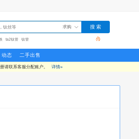
铁
ta2钛管
钛管
动态
二手出售
注册请联系客服分配账户。
详情»