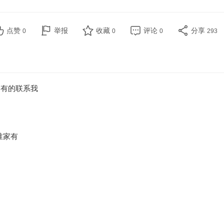
点赞
举报
收藏
评论
分享
0
0
0
293
段。有的联系我
m谁家有