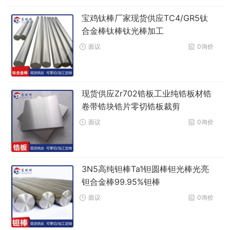
宝鸡钛棒厂家现货供应TC4/GR5钛
合金棒钛棒钛光棒加工
面议
0询价
现货供应Zr702锆板工业纯锆板材锆
卷带锆块锆片零切锆板裁剪
面议
0询价
3N5高纯钽棒Ta1钽圆棒钽光棒光亮
钽合金棒99.95%钽棒
面议
0询价