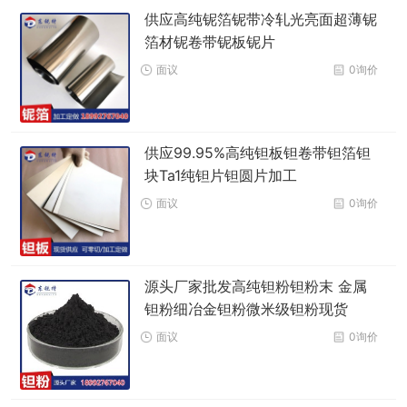
供应高纯铌箔铌带冷轧光亮面超薄铌
箔材铌卷带铌板铌片
面议
0询价
供应99.95%高纯钽板钽卷带钽箔钽
块Ta1纯钽片钽圆片加工
面议
0询价
源头厂家批发高纯钽粉钽粉末 金属
钽粉细冶金钽粉微米级钽粉现货
面议
0询价