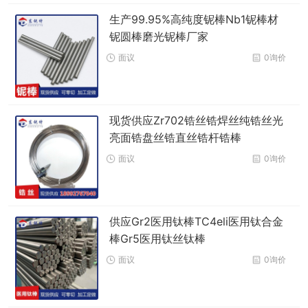
生产99.95%高纯度铌棒Nb1铌棒材
铌圆棒磨光铌棒厂家
面议
0询价
现货供应Zr702锆丝锆焊丝纯锆丝光
亮面锆盘丝锆直丝锆杆锆棒
面议
0询价
供应Gr2医用钛棒TC4eli医用钛合金
棒Gr5医用钛丝钛棒
面议
0询价