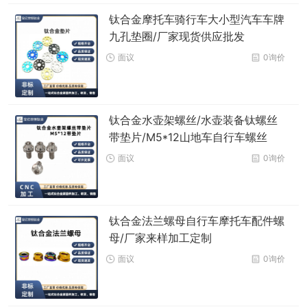
钛合金摩托车骑行车大小型汽车车牌
九孔垫圈/厂家现货供应批发
面议
0询价
钛合金水壶架螺丝/水壶装备钛螺丝
带垫片/M5*12山地车自行车螺丝
面议
0询价
钛合金法兰螺母自行车摩托车配件螺
母/厂家来样加工定制
面议
0询价